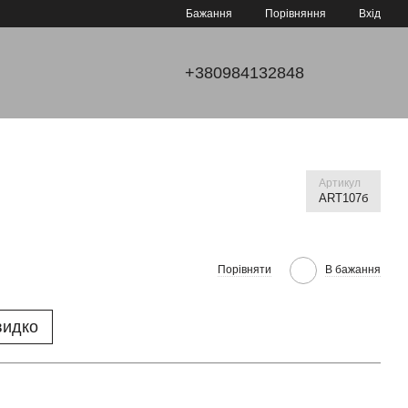
Порівняння
Бажання
Вхід
+380984132848
Артикул
ART107б
Порівняти
В бажання
видко