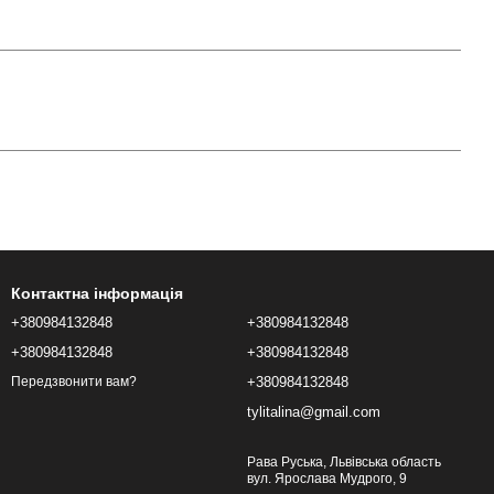
Контактна інформація
+380984132848
+380984132848
+380984132848
+380984132848
+380984132848
Передзвонити вам?
tylitalina@gmail.com
Рава Руська, Львівська область
вул. Ярослава Мудрого, 9