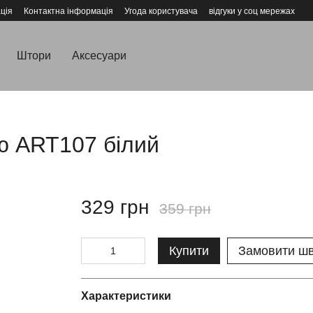
ція
Контактна інформація
Угода користувача
відгуки у соц мережах
Штори
Аксесуари
ю ART107 білий
329 грн
359 грн
Купити
Замовити ш
Характеристики