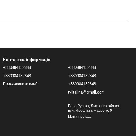
Контактна інформація
+380984132848
+380984132848
+380984132848
+380984132848
+380984132848
Передзвонити вам?
tylitalina@gmail.com
Рава Руська, Львівська область
вул. Ярослава Мудрого, 9
Мапа проїзду