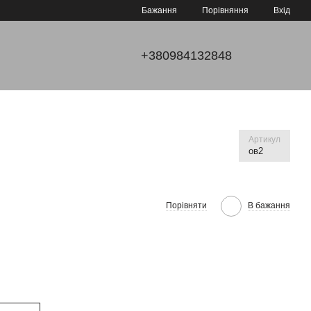
Порівняння
Бажання
Вхід
+380984132848
Артикул
ов2
Порівняти
В бажання