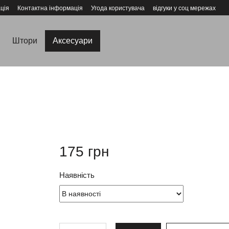
ція
Контактна інформація
Угода користувача
відгуки у соц мережах
Штори
Аксесуари
175 грн
Наявність