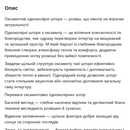
Опис
Оксамитові одноколірні штори — розкіш, що ніколи не втрачає
актуальності
Одноколірні штори з оксамиту — це втілення елегантності та
благородства, яке одразу перетворює інтер’єр на вишуканий
та затишний простір. М’який бархат із глибоким благородним
блиском створює атмосферу тепла та комфорту, додаючи
приміщенню нотку розкоші без зайвої помпезності.
Завдяки щільній структурі оксамиту такі штори ефективно
блокують світло, забезпечують приватність і допомагають
зберегти тепло в кімнаті. Однорідний колір дозволяє шторі
стати стильним акцентом або непомітно доповнити загальну
гаму інтер’єру.
Переваги оксамитових одноколірних штор:
Багатий вигляд — глибокі насичені відтінки та делікатний блиск
тканини виглядають розкішно й сучасно.
Відмінне затемнення — щільна фактура добре захищає від
сонця та сторонніх поглядів.
Звуко- та теплоізоляція — бархат робить простір затишнішим і