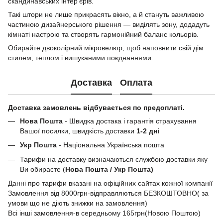
скандинавських інтер’єрів.
Такі штори не лише прикрасять вікно, а й стануть важливою
частиною дизайнерського рішення — виділять зону, додадуть
кімнаті настрою та створять гармонійний баланс кольорів.
Обирайте двоколірний мікровелюр, щоб наповнити свій дім
стилем, теплом і вишуканими поєднаннями.
Доставка
Оплата
Доставка замовлень відбувається по предоплаті.
Нова Пошта
- Швидка достака і гарантія страхування
Вашої посилки, швидкість доставки
1-2 дні
Укр Пошта
- Національна Українська пошта
Тарифи на доставку визначаються службою доставки яку
Ви обираєте (
Нова Пошта / Укр Пошта)
Данні про тарифи вказані на офіційних сайтах кожної компанії
Замовлення від 8000грн-відправляються БЕЗКОШТОВНО( за
умови що не діють знижки на замовлення)
Всі інші замовлення-в середньому 165грн(Новою Поштою)