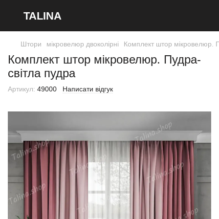
TALINA
Штори
мікровелюр двоколірні
Комплект штор мікровелюр. П
Комплект штор мікровелюр. Пудра-
світла пудра
Артикул:
49000
Написати відгук