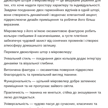
Двоколірні штори з мікровелюру — це вишукане рішення для
тих, хто хоче надати простору характеру та індивідуальності.
Завдяки поєднанню двох гармонійних відтінків в одній шторі,
вони створюють динамічний і водночас елегантний акцент,
підкреслюючи дизайн приміщення та роблячи його більш
виразним.
Мікровелюр з його м’якою оксамитовою фактурою робить
кольори глибшими й насиченішими, а густе плетіння
забезпечує чудовий захист від сонячних променів і створює
атмосферу домашнього затишку.
Переваги двоколірних штор з мікровелюру:
Унікальний стиль — поєднання двох кольорів додає інтер’єру
динаміки та візуальної глибини.
Витончена фактура — оксамитова поверхня підкреслює
благородність та преміальний вигляд тканини.
Функціональність — щільний мікровелюр добре затемнює
приміщення та не пропускає зайвого світла.
Практичність — тканина не мнеться, стійка до зношування та
легко доглядається.
Універсальність — чудово пасує до сучасних, класичних та