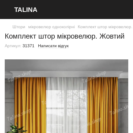
TALINA
Штори
мікровелюр одноколірні
Комплект штор мікровелюр.
Комплект штор мікровелюр. Жовтий
Артикул:
31371
Написати відгук