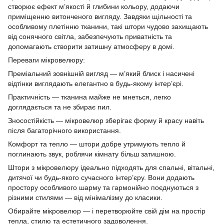
створює ефект м’якості й глибини кольору, додаючи
приміщенню витонченого вигляду. Завдяки щільності та
особливому плетінню тканини, такі штори чудово захищають
від сонячного світла, забезпечують приватність та
допомагають створити затишну атмосферу в домі.
Переваги мікровелюру:
Преміальний зовнішній вигляд — м’який блиск і насичені
відтінки виглядають елегантно в будь-якому інтер’єрі.
Практичність — тканина майже не мнеться, легко
доглядається та не збирає пил.
Зносостійкість — мікровелюр зберігає форму й красу навіть
після багаторічного використання.
Комфорт та тепло — штори добре утримують тепло й
поглинають звук, роблячи кімнату більш затишною.
Штори з мікровелюру ідеально підходять для спальні, вітальні,
дитячої чи будь-якого сучасного інтер’єру. Вони додають
простору особливого шарму та гармонійно поєднуються з
різними стилями — від мінімалізму до класики.
Обирайте мікровелюр — і перетворюйте свій дім на простір
тепла, стилю та естетичного задоволення.