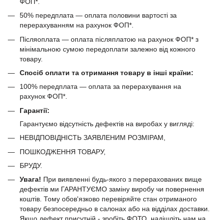
ФОП*.
50% передплата — оплата половини вартості за
перерахуванням на рахунок ФОП*.
Післяоплата — оплата післяплатою на рахунок ФОП* з
мінімальною сумою передоплати залежно від кожного
товару.
Спосіб оплати та отримання товару в інші країни:
100% передплата — оплата за перерахування на
рахунок ФОП*.
Гарантії:
Гарантуємо відсутність дефектів на виробах у вигляді:
НЕВІДПОВІДНІСТЬ ЗАЯВЛЕНИМ РОЗМІРАМ,
ПОШКОДЖЕННЯ ТОВАРУ,
БРУДУ.
Увага!
При виявленні будь-якого з перерахованих вище
дефектів ми ГАРАНТУЄМО заміну виробу чи повернення
коштів. Тому обов'язково перевіряйте стан отриманого
товару безпосередньо в салонах або на відділах доставки.
Якщо дефект присутній - зробіть ФОТО, надішліть нам на