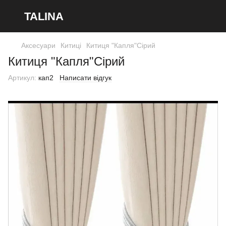
TALINA
Аксесуари
Китиці
Китиця "Капля"Сірий
Китиця "Капля"Сірий
Артикул:
кап2
Написати відгук