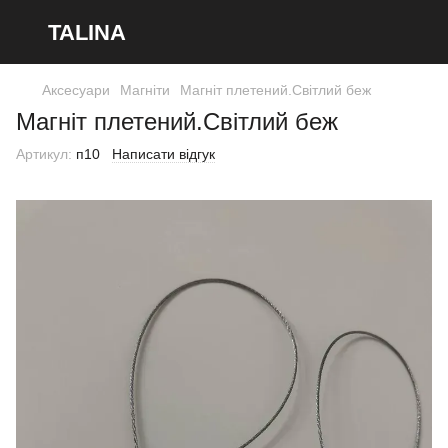
TALINA
Аксесуари
Магніти
Магніт плетений.Світлий беж
Магніт плетений.Світлий беж
Артикул:
п10
Написати відгук