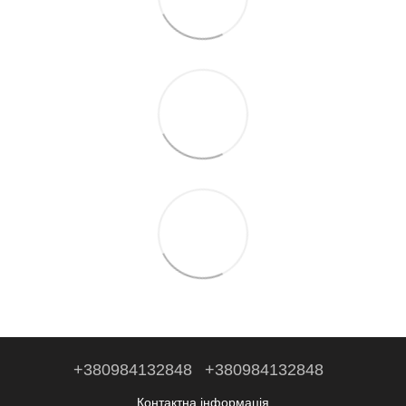
+380984132848
+380984132848
Контактна інформація