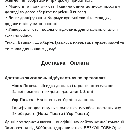
освітлення, зберігаючи при цьому приватність.
• Міцність та практичність: Тканина стійка до зносу, проста у
догляді та довго зберігає первісний вигляд.
• Легке драпірування: Формує красиві хвилі та складки,
додаючи вікну витонченості.
• Універсальність: Ідеально підходить для вітальні, спальні,
кухні чи офісу.
Тюль «Канвас» — оберіть ідеальне поєднання практичності та
естетики для вашого дому!
Доставка
Оплата
Доставка замовлень відбувається по предоплаті.
Нова Пошта
- Швидка достака і гарантія страхування
Вашої посилки, швидкість доставки
1-2 дні
Укр Пошта
- Національна Українська пошта
Тарифи на доставку визначаються службою доставки яку
Ви обираєте (
Нова Пошта / Укр Пошта)
Данні про тарифи вказані на офіційних сайтах кожної компанії
Замовлення від 8000грн-відправляються БЕЗКОШТОВНО( за